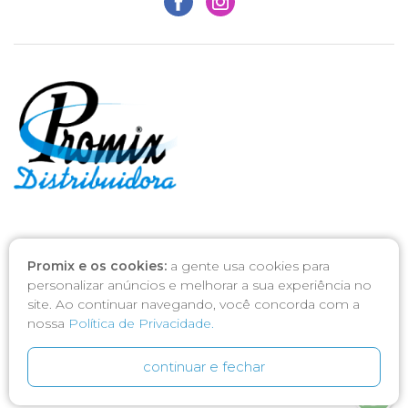
PROMIX DISTRIBUIDORA PRODUTOS HIGIENE E LIMPEZA LTDA
CNPJ: 01.817.189/0001-72
Promix e os cookies:
a gente usa cookies para
Avenida 51, 1384, Jardim Kennedy
personalizar anúncios e melhorar a sua experiência no
CEP: 13501-520, Rio Claro - SP
site. Ao continuar navegando, você concorda com a
nossa
Política de Privacidade.
continuar e fechar