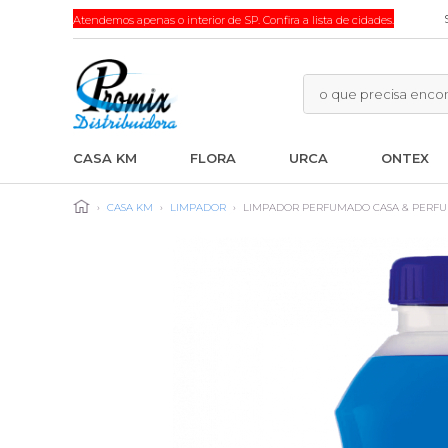
Atendemos apenas o interior de SP. Confira a lista de cidades.
CASA KM
FLORA
URCA
ONTEX
›
CASA KM
›
LIMPADOR
›
LIMPADOR PERFUMADO CASA & PERFUM