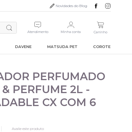
Novidades do Blog
Atendimento
Minha conta
Carrinho
DAVENE
MATSUDA PET
COROTE
ADOR PERFUMADO
 & PERFUME 2L -
DABLE CX COM 6
Avalie este produto